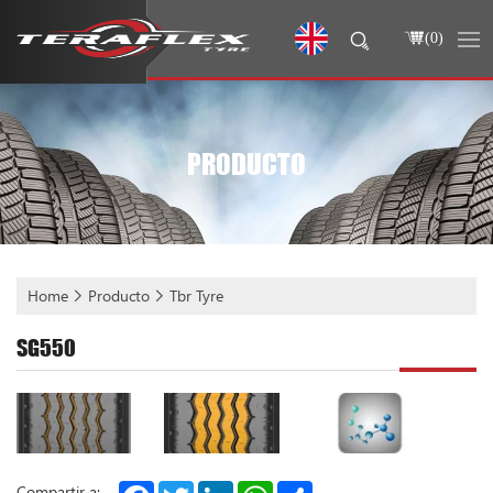
(
0
)
PRODUCTO
Home
Producto
Tbr Tyre
SG550
Facebook
Twitter
LinkedIn
WhatsApp
Share
Compartir a: